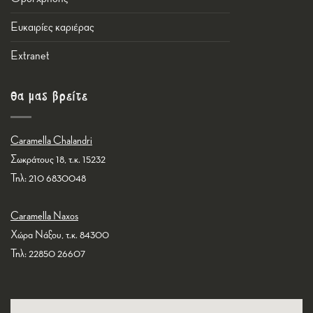
Ευκαιρίες καριέρας
Εxtranet
Θα μας βρείτε
Caramella Chalandri
Σωκράτους 18, τ.κ. 15232
Τηλ: 210 6830048
Caramella Naxos
Χώρα Νάξου, τ.κ. 84300
Τηλ: 22850 26607