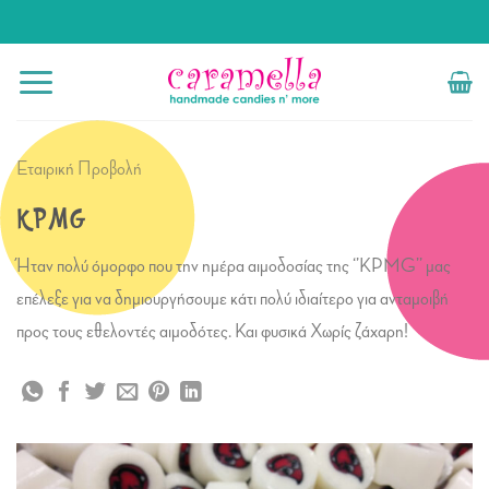
Μετάβαση
στο
περιεχόμενο
Εταιρική Προβολή
KPMG
Ήταν πολύ όμορφο που την ημέρα αιμοδοσίας της ‘’KPMG’’ μας
επέλεξε για να δημιουργήσουμε κάτι πολύ ιδιαίτερο για ανταμοιβή
προς τους εθελοντές αιμοδότες. Και φυσικά Χωρίς ζάχαρη!