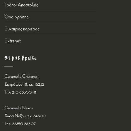
Τρόποι Αποστολής
Όροι χρήσης
Ευκαιρίες καριέρας
Εxtranet
Θα μας βρείτε
Caramella Chalandri
Σωκράτους 18, τ.κ. 15232
Τηλ: 210 6830048
Caramella Naxos
Χώρα Νάξου, τ.κ. 84300
Τηλ: 22850 26607