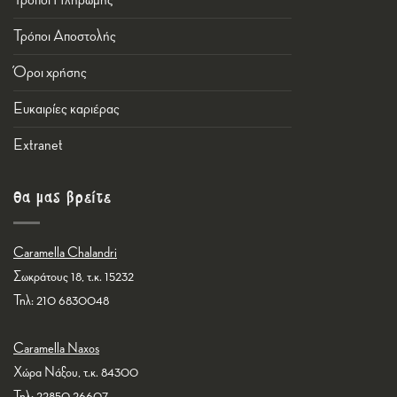
Τρόποι Αποστολής
Όροι χρήσης
Ευκαιρίες καριέρας
Εxtranet
Θα μας βρείτε
Caramella Chalandri
Σωκράτους 18, τ.κ. 15232
Τηλ: 210 6830048
Caramella Naxos
Χώρα Νάξου, τ.κ. 84300
Τηλ: 22850 26607