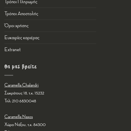
Τρόποι Πληρωμής
Τρόποι Αποστολής
Όροι χρήσης
Ευκαιρίες καριέρας
Εxtranet
Θα μας βρείτε
Caramella Chalandri
Σωκράτους 18, τ.κ. 15232
Τηλ: 210 6830048
Caramella Naxos
Χώρα Νάξου, τ.κ. 84300