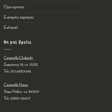
Όροι χρήσης
Ευκαιρίες καριέρας
Εxtranet
Θα μας βρείτε
Caramella Chalandri
Σωκράτους 18, τ.κ. 15232
Τηλ: 210 6830048
Caramella Naxos
Χώρα Νάξου, τ.κ. 84300
Τηλ: 22850 26607