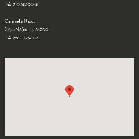
Τηλ: 210 6830048
Caramella Naxos
Χώρα Νάξου, τ.κ. 84300
Τηλ: 22850 26607