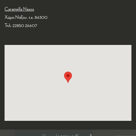
Caramella Naxos
Χώρα Νάξου, τ.κ. 84300
Τηλ: 22850 26607