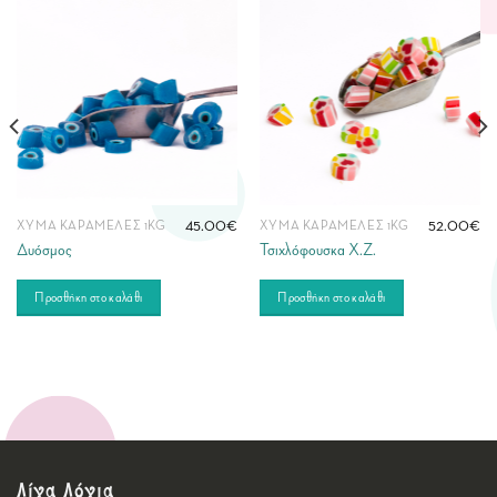
45.00
€
52.00
€
ΧΥΜΑ ΚΑΡΑΜΕΛΕΣ 1KG
ΧΥΜΑ ΚΑΡΑΜΕΛΕΣ 1KG
Δυόσμος
Τσιχλόφουσκα Χ.Ζ.
Προσθήκη στο καλάθι
Προσθήκη στο καλάθι
Λίγα Λόγια