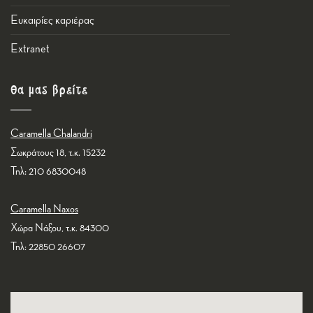
Ευκαιρίες καριέρας
Εxtranet
Θα μας βρείτε
Caramella Chalandri
Σωκράτους 18, τ.κ. 15232
Τηλ: 210 6830048
Caramella Naxos
Χώρα Νάξου, τ.κ. 84300
Τηλ: 22850 26607